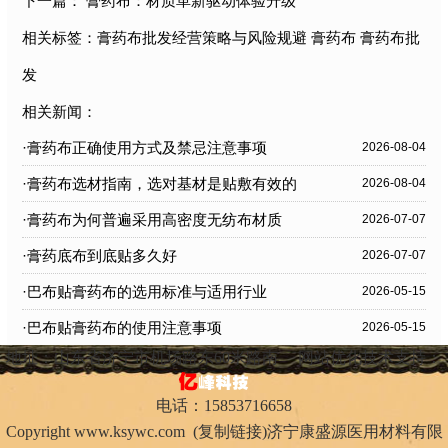
下一篇：
膏药布：材质革新驱动体验升级
相关标签：
膏药布批发经营策略与风险规避
膏药布
膏药布批
发
相关新闻：
·膏药布正确使用方式及禁忌注意事项
2026-08-04
·膏药布选材指南，选对基材是贴敷有效的
2026-08-04
关键
·膏药布为何普遍采用高密度无纺布材质
2026-07-07
·膏药底布到底贴多久好
2026-07-07
·巴布贴膏药布的选用标准与适用行业
2026-05-15
·巴布贴膏药布的使用注意事项
2026-05-15
地址：山东省济宁市机场路东60米路南
网站优化技术支持：
电话：15853716658
Copyright
www.ksywc.com
(
复制链接
)济宁康盛源医用材料有限