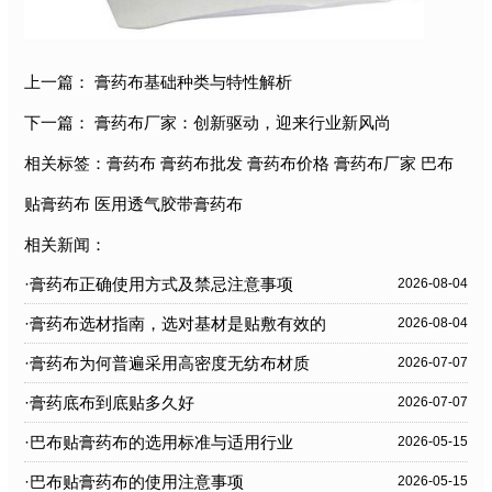
上一篇：
膏药布基础种类与特性解析
下一篇：
膏药布厂家：创新驱动，迎来行业新风尚
相关标签：
膏药布
膏药布批发
膏药布价格
膏药布厂家
巴布
贴膏药布
医用透气胶带膏药布
相关新闻：
·膏药布正确使用方式及禁忌注意事项
2026-08-04
·膏药布选材指南，选对基材是贴敷有效的
2026-08-04
关键
·膏药布为何普遍采用高密度无纺布材质
2026-07-07
·膏药底布到底贴多久好
2026-07-07
·巴布贴膏药布的选用标准与适用行业
2026-05-15
·巴布贴膏药布的使用注意事项
2026-05-15