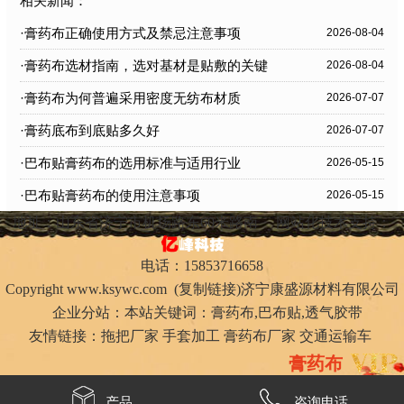
相关新闻：
·膏药布正确使用方式及禁忌注意事项
2026-08-04
·膏药布选材指南，选对基材是贴敷的关键
2026-08-04
·膏药布为何普遍采用密度无纺布材质
2026-07-07
·膏药底布到底贴多久好
2026-07-07
·巴布贴膏药布的选用标准与适用行业
2026-05-15
·巴布贴膏药布的使用注意事项
2026-05-15
地址：山东省济宁市机场路东60米路南
网站化技术支持：
电话：15853716658
Copyright
www.ksywc.com
(
复制链接
)济宁康盛源材料有限公司
企业分站：本站关键词：
膏药布
,
巴布贴
,
透气胶带
友情链接：
拖把厂家
手套加工
膏药布厂家
交通运输车
膏药布
产品
咨询电话